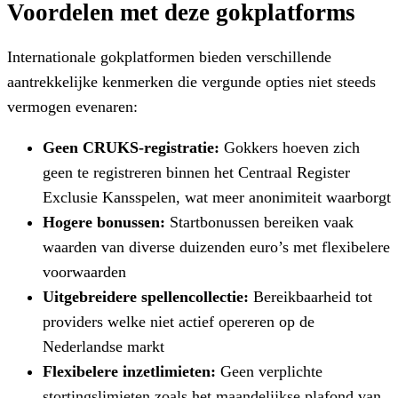
Voordelen met deze gokplatforms
Internationale gokplatformen bieden verschillende
aantrekkelijke kenmerken die vergunde opties niet steeds
vermogen evenaren:
Geen CRUKS-registratie:
Gokkers hoeven zich
geen te registreren binnen het Centraal Register
Exclusie Kansspelen, wat meer anonimiteit waarborgt
Hogere bonussen:
Startbonussen bereiken vaak
waarden van diverse duizenden euro’s met flexibelere
voorwaarden
Uitgebreidere spellencollectie:
Bereikbaarheid tot
providers welke niet actief opereren op de
Nederlandse markt
Flexibelere inzetlimieten:
Geen verplichte
stortingslimieten zoals het maandelijkse plafond van