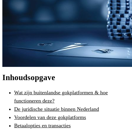
Inhoudsopgave
Wat zijn buitenlandse gokplatformen & hoe
functioneren deze?
De juridische situatie binnen Nederland
Voordelen van deze gokplatforms
Betaalopties en transacties