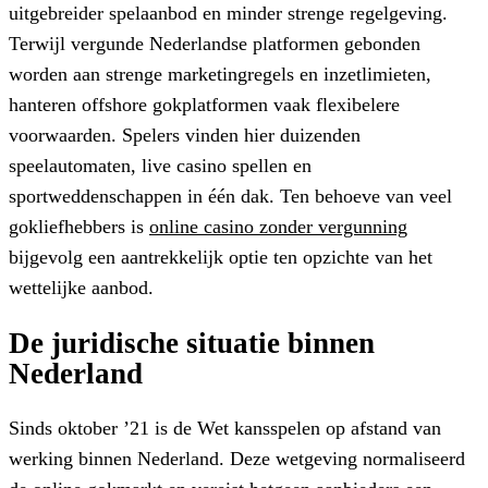
uitgebreider spelaanbod en minder strenge regelgeving.
Terwijl vergunde Nederlandse platformen gebonden
worden aan strenge marketingregels en inzetlimieten,
hanteren offshore gokplatformen vaak flexibelere
voorwaarden. Spelers vinden hier duizenden
speelautomaten, live casino spellen en
sportweddenschappen in één dak. Ten behoeve van veel
gokliefhebbers is
online casino zonder vergunning
bijgevolg een aantrekkelijk optie ten opzichte van het
wettelijke aanbod.
De juridische situatie binnen
Nederland
Sinds oktober ’21 is de Wet kansspelen op afstand van
werking binnen Nederland. Deze wetgeving normaliseerd