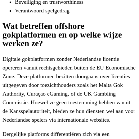
Beveiliging en trustworthiness
Verantwoord spelgedrag
Wat betreffen offshore
gokplatformen en op welke wijze
werken ze?
Digitale gokplatformen zonder Nederlandse licentie
opereren vanuit rechtsgebieden buiten de EU Economische
Zone. Deze platformen bezitten doorgaans over licenties
uitgegeven door toezichthouders zoals het Malta Gok
Authority, Curaçao eGaming, of de UK Gambling
Commissie. Hoewel ze geen toestemming hebben vanuit
de Kansspelautoriteit, bieden ze hun diensten wel aan voor
Nederlandse spelers via internationale websites.
Dergelijke platforms differentiëren zich via een