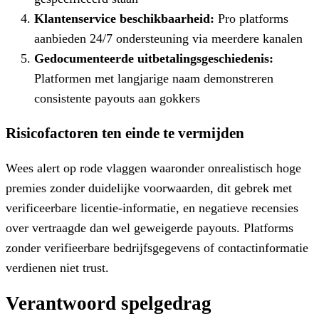
Klantenservice beschikbaarheid:
Pro platforms
aanbieden 24/7 ondersteuning via meerdere kanalen
Gedocumenteerde uitbetalingsgeschiedenis:
Platformen met langjarige naam demonstreren
consistente payouts aan gokkers
Risicofactoren ten einde te vermijden
Wees alert op rode vlaggen waaronder onrealistisch hoge
premies zonder duidelijke voorwaarden, dit gebrek met
verificeerbare licentie-informatie, en negatieve recensies
over vertraagde dan wel geweigerde payouts. Platforms
zonder verifieerbare bedrijfsgegevens of contactinformatie
verdienen niet trust.
Verantwoord spelgedrag