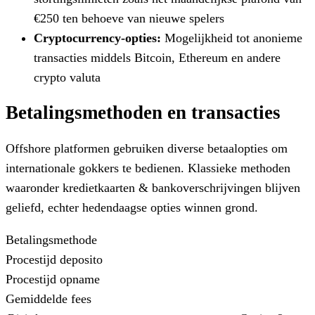
€250 ten behoeve van nieuwe spelers
Cryptocurrency-opties:
Mogelijkheid tot anonieme
transacties middels Bitcoin, Ethereum en andere
crypto valuta
Betalingsmethoden en transacties
Offshore platformen gebruiken diverse betaalopties om
internationale gokkers te bedienen. Klassieke methoden
waaronder kredietkaarten & bankoverschrijvingen blijven
geliefd, echter hedendaagse opties winnen grond.
Betalingsmethode
Procestijd deposito
Procestijd opname
Gemiddelde fees